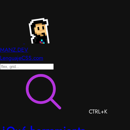
MANZ.DEV
LenguajeCSS.com
CTRL+K