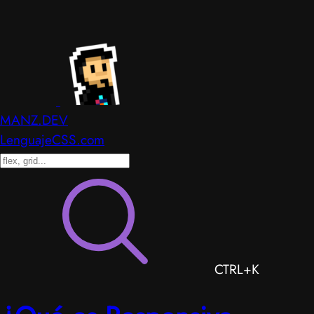
MANZ.DEV
LenguajeCSS.com
CTRL+K