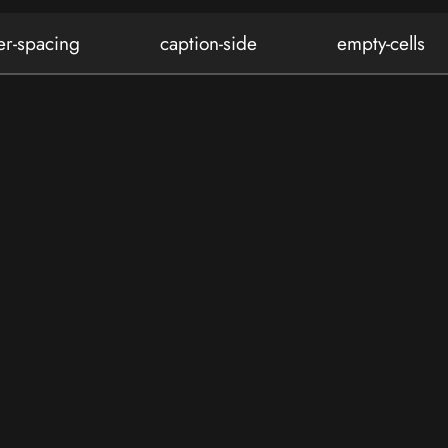
er-spacing
caption-side
empty-cells