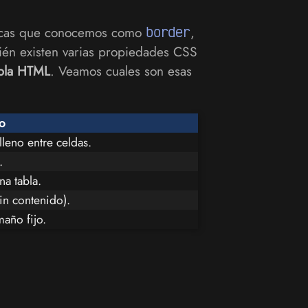
néricas que conocemos como
border
,
bién existen varias propiedades CSS
bla HTML
. Veamos cuales son esas
do
lleno entre celdas.
.
na tabla.
in contenido).
maño fijo.