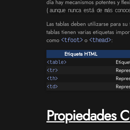
día hay mecanismos potentes y flex
(
aunque nunca está de más conoc
Las tablas deben utilizarse para su 
tablas tienen varias etiquetas imp
como
<tfoot>
o
<thead>
:
Etiqueta HTML
Etique
<table>
Repres
<tr>
Repres
<th>
Repres
<td>
Propiedades CS