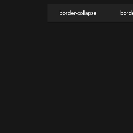
border-collapse
bord