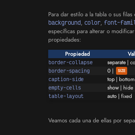
Para dar estilo a la tabla o sus f
background
,
color
,
font-fami
específicas para alterar o modifica
propiedades:
Propiedad
Va
separate
| co
border-collapse
0
|
border-spacing
top
| bottom
caption-side
show
| hide
empty-cells
auto
| fixed
table-layout
Veamos cada una de ellas por sepa