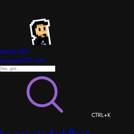
MANZ.DEV
LenguajeCSS.com
CTRL+K