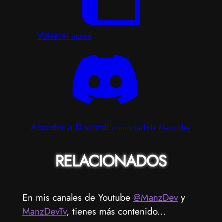
Volver
Al índice
Acceder a Discord
Comunidad de Manz.dev
RELACIONADOS
En mis canales de Youtube
@ManzDev
y
ManzDevTv
, tienes más contenido...