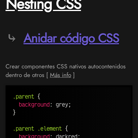
Nesting CSS
Anidar código CSS
Crear componentes CSS nativos autocontenidos
dentro de otros [
Más info
]
.parent
{
background
:
 grey
;
}
.parent .element
{
background
:
 darkred
;