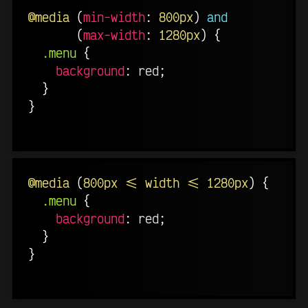
@media
(
min-width
:
 800px
)
and
(
max-width
:
 1280px
)
{
.menu
{
background
:
 red
;
}
}
@media
(
800px <= width <= 1280px
)
{
.menu
{
background
:
 red
;
}
}