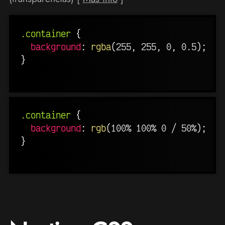
.container
{
background
:
rgba
(
255
,
 255
,
 0
,
 0.5
)
;
}
.container
{
background
:
rgb
(
100% 100% 0 / 50%
)
;
}