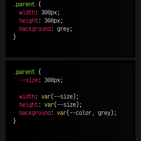
.parent
{
width
:
 300px
;
height
:
 300px
;
background
:
 grey
;
}
.parent
{
--size
:
 300px
;
width
:
var
(
--size
)
;
height
:
var
(
--size
)
;
background
:
var
(
--color
,
 grey
)
;
}