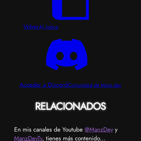
Volver
Al índice
Acceder a Discord
Comunidad de Manz.dev
RELACIONADOS
En mis canales de Youtube
@ManzDev
y
ManzDevTv
, tienes más contenido...