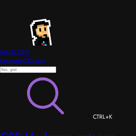
MANZ.DEV
LenguajeCSS.com
CTRL+K