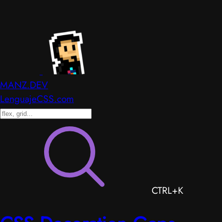
MANZ.DEV
LenguajeCSS.com
CTRL+K