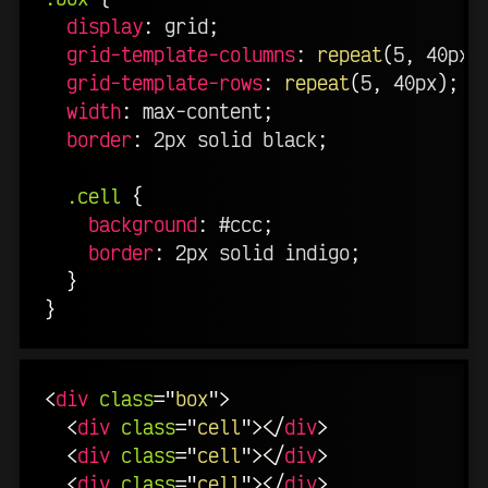
display
:
 grid
;
grid-template-columns
:
repeat
(
5
,
 40px
)
grid-template-rows
:
repeat
(
5
,
 40px
)
;
width
:
 max-content
;
border
:
 2px solid black
;
.cell
{
background
:
 #ccc
;
border
:
 2px solid indigo
;
}
}
<
div
class
=
"
box
"
>
<
div
class
=
"
cell
"
>
</
div
>
<
div
class
=
"
cell
"
>
</
div
>
<
div
class
=
"
cell
"
>
</
div
>