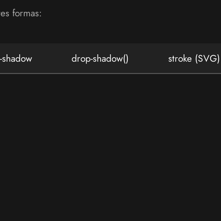
tes formas:
t-shadow
drop-shadow()
stroke (SVG)