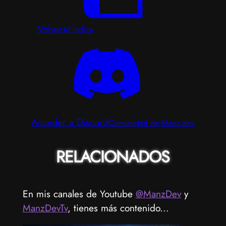
Volver
Al índice
Acceder a Discord
Comunidad de Manz.dev
RELACIONADOS
En mis canales de Youtube
@ManzDev
y
ManzDevTv
, tienes más contenido...