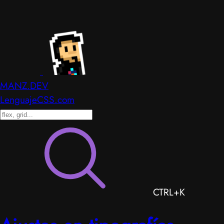
MANZ.DEV
LenguajeCSS.com
CTRL+K