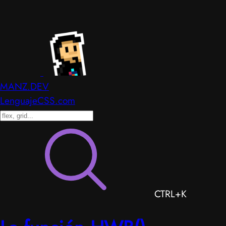
MANZ.DEV
LenguajeCSS.com
CTRL+K