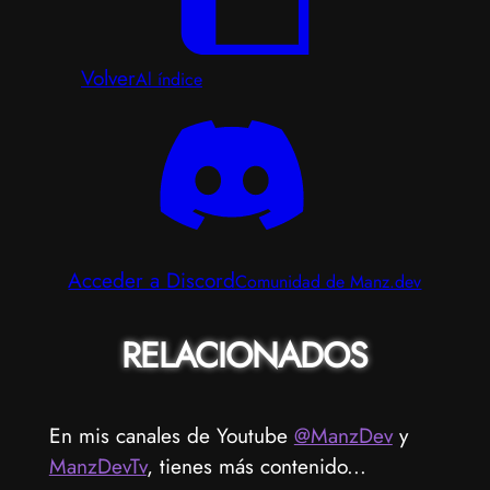
Volver
Al índice
Acceder a Discord
Comunidad de Manz.dev
RELACIONADOS
En mis canales de Youtube
@ManzDev
y
ManzDevTv
, tienes más contenido...