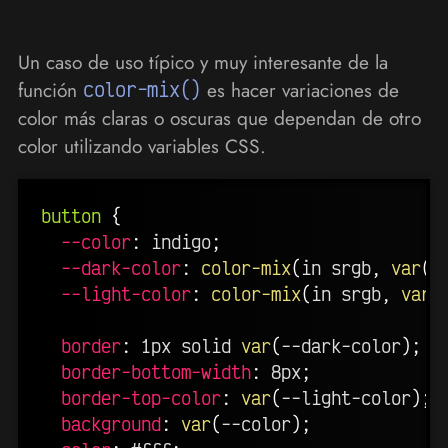
Un caso de uso típico y muy interesante de la
función
color-mix()
es hacer variaciones de
color más claras o oscuras que dependan de otro
color utilizando variables CSS.
button
{
--color
:
 indigo
;
--dark-color
:
color-mix
(
in srgb
,
var
(
-
--light-color
:
color-mix
(
in srgb
,
var
(
border
:
 1px solid 
var
(
--dark-color
)
;
border-bottom-width
:
 8px
;
border-top-color
:
var
(
--light-color
)
;
background
:
var
(
--color
)
;