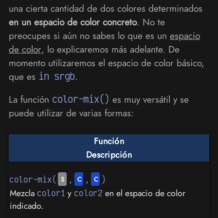
una cierta cantidad de dos colores determinados
en un espacio de color concreto
. No te
preocupes si aún no sabes lo que es un
espacio
de color
, lo explicaremos más adelante. De
momento utilizaremos el espacio de color básico,
que es
in srgb
.
La función
color-mix()
es muy versátil y se
puede utilizar de varias formas:
Función
Descripción
color-mix(
,
,
)
Mezcla
y
en el espacio de color
color1
color2
indicado.