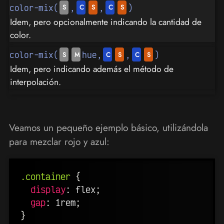
color-mix(
,
,
)
Idem, pero opcionalmente indicando la cantidad de
color.
color-mix(
hue,
,
)
Idem, pero indicando además el método de
interpolación.
Veamos un pequeño ejemplo básico, utilizándola
para mezclar rojo y azul:
.container
{
display
:
 flex
;
gap
:
 1rem
;
}