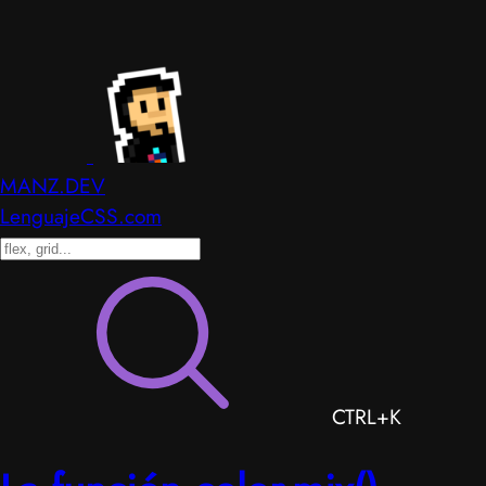
MANZ.DEV
LenguajeCSS.com
CTRL+K