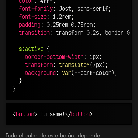
color
:
 #fff
;
font-family
:
 Jost
,
 sans-serif
;
font-size
:
 1.2rem
;
padding
:
 0.25rem 0.75rem
;
transition
:
 transform 0.2s
,
 border 0.2
&:active
{
border-bottom-width
:
 1px
;
transform
:
translateY
(
7px
)
;
background
:
var
(
--dark-color
)
;
}
}
<
button
>
¡Púlsame!
</
button
>
Todo el color de este botón, depende