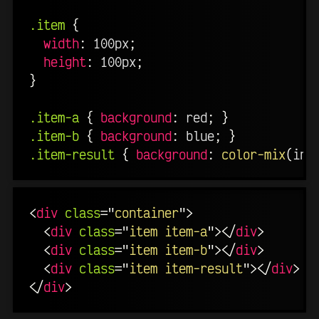
.item
{
width
:
 100px
;
height
:
 100px
;
}
.item-a
{
background
:
 red
;
}
.item-b
{
background
:
 blue
;
}
.item-result
{
background
:
color-mix
(
in 
<
div
class
=
"
container
"
>
<
div
class
=
"
item item-a
"
>
</
div
>
<
div
class
=
"
item item-b
"
>
</
div
>
<
div
class
=
"
item item-result
"
>
</
div
>
</
div
>