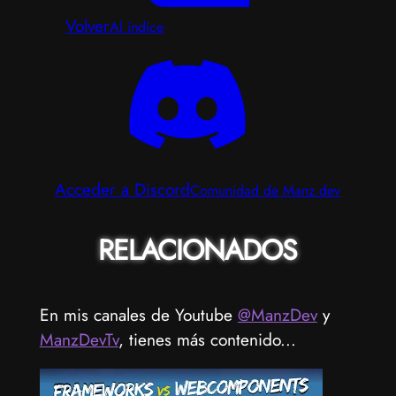
Volver
Al índice
Acceder a Discord
Comunidad de Manz.dev
RELACIONADOS
En mis canales de Youtube
@ManzDev
y
ManzDevTv
, tienes más contenido...