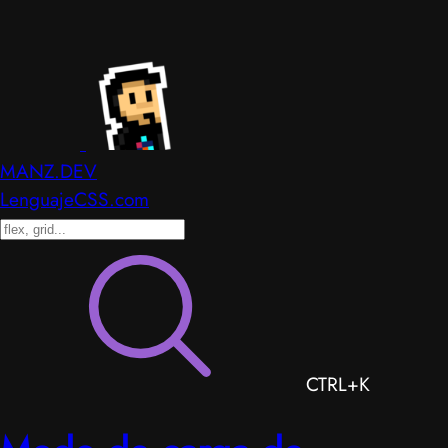
MANZ.DEV
LenguajeCSS.com
CTRL+K