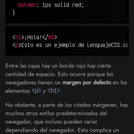
border
:
 1px solid red
;
}
<
h1
>
¡Hola!
</
h1
>
<
p
>
Esto es un ejemplo de LenguajeCSS.com
Entre las cajas hay un borde rojo hay cierta
cantidad de espacio. Esto ocurre porque los
navegadores tienen un
margen por defecto
en los
elementos
<p>
y
<h1>
.
No obstante, a parte de los citados márgenes, hay
muchos otros estilos predeterminados del
navegador, que incluso pueden variar
dependiendo del navegador. Esto complica un