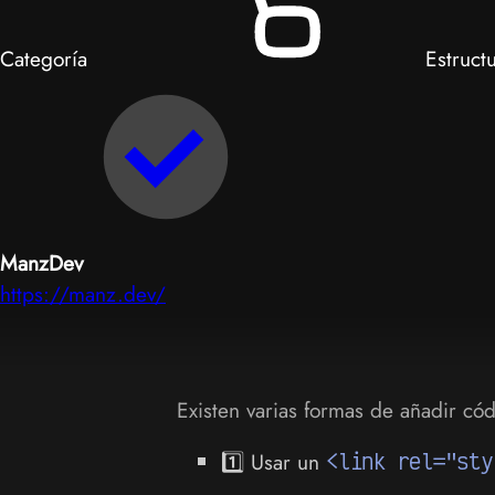
Categoría
Estruct
ManzDev
https://manz.dev/
Existen varias formas de añadir có
1️⃣ Usar un
<link rel="sty