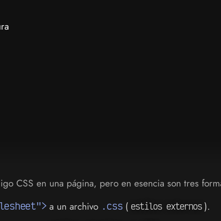
ura
digo CSS en una página, pero en esencia son tres forma
lesheet">
a un archivo
.css
(
).
estilos externos