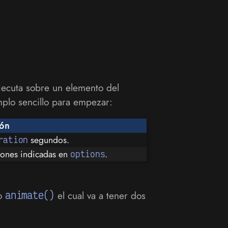
jecuta sobre un elemento del
mplo sencillo para empezar:
ión
segundos.
ration
iones indicadas en
.
options
do
animate()
el cual va a tener dos