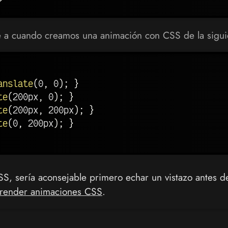
e a cuando creamos una animación con CSS de la sigui
anslate
(
0
,
 0
)
;
}
te
(
200px
,
 0
)
;
}
te
(
200px
,
 200px
)
;
}
te
(
0
,
 200px
)
;
}
S, sería aconsejable primero echar un vistazo antes d
render animaciones CSS
.