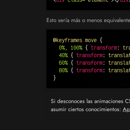
Esto sería más o menos equivalent
@keyframes
 move
{
0%, 100%
{
transform
:
tr
40%
{
transform
:
transla
60%
{
transform
:
transla
80%
{
transform
:
transla
}
Si desconoces las animaciones CS
asumir ciertos conocimientos:
Ap