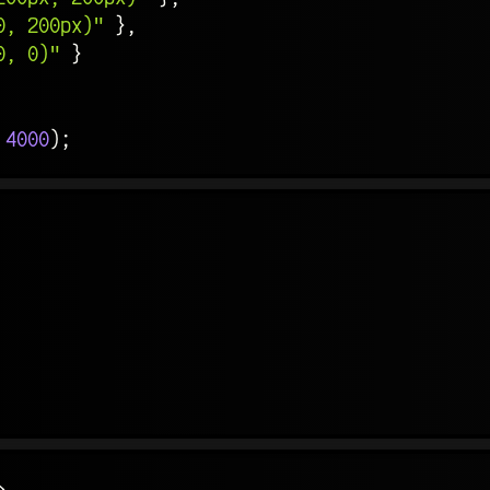
0, 200px)"
}
,
0, 0)"
}
4000
)
;
>