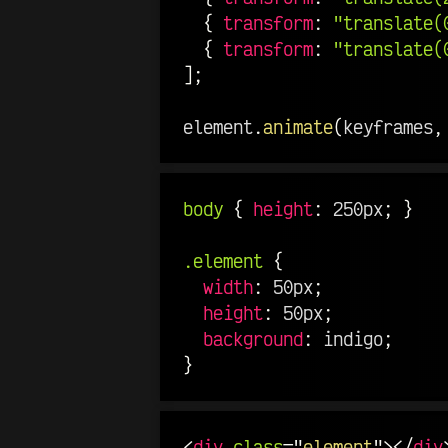
{
transform
:
"translate(
{
transform
:
"translate(
]
;
element
.
animate
(
keyframes
,
body
{
height
:
 250px
;
}
.element
{
width
:
 50px
;
height
:
 50px
;
background
:
 indigo
;
}
<
div
class
=
"
element
"
>
</
div