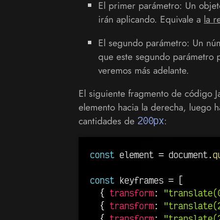
El primer parámetro: Un obje
irán aplicando. Equivale a
la r
El segundo parámetro: Un n
que este segundo parámetro p
veremos más adelante.
El siguiente fragmento de código J
elemento hacia la derecha, luego ha
cantidades de
200px
:
const
 element 
=
 document
.
q
const
 keyframes 
=
[
{
transform
:
"translate(
{
transform
:
"translate(
{
transform
:
"translate(