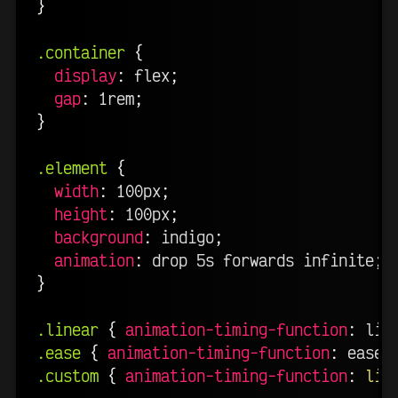
}
.container
{
display
:
 flex
;
gap
:
 1rem
;
}
.element
{
width
:
 100px
;
height
:
 100px
;
background
:
 indigo
;
animation
:
 drop 5s forwards infinite
;
}
.linear
{
animation-timing-function
:
 lin
.ease
{
animation-timing-function
:
 ease 
.custom
{
animation-timing-function
:
lin