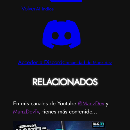
Volver
Al índice
Acceder a Discord
Comunidad de Manz.dev
RELACIONADOS
En mis canales de Youtube
@ManzDev
y
ManzDevTv
, tienes más contenido...