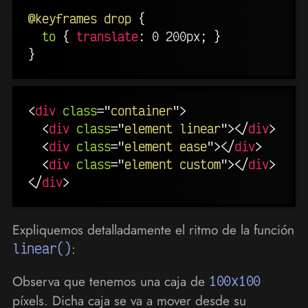
@keyframes
 drop
{
to
{
translate
:
 0 200px
;
}
}
<
div
class
=
"
container
"
>
<
div
class
=
"
element linear
"
>
</
div
>
<
div
class
=
"
element ease
"
>
</
div
>
<
div
class
=
"
element custom
"
>
</
div
>
</
div
>
Expliquemos detalladamente el ritmo de la función
linear()
:
Observa que tenemos una caja de
100x100
píxels. Dicha caja se va a mover desde su