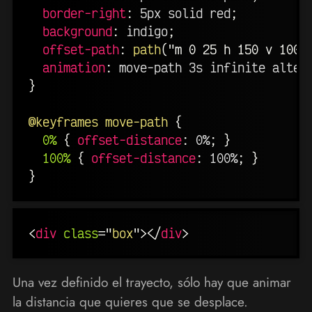
border-right
:
 5px solid red
;
background
:
 indigo
;
offset-path
:
path
(
"m 0 25 h 150 v 100 
animation
:
 move-path 3s infinite alter
}
@keyframes
 move-path
{
0%
{
offset-distance
:
 0%
;
}
100%
{
offset-distance
:
 100%
;
}
}
<
div
class
=
"
box
"
>
</
div
>
Una vez definido el trayecto, sólo hay que animar
la distancia que quieres que se desplace.