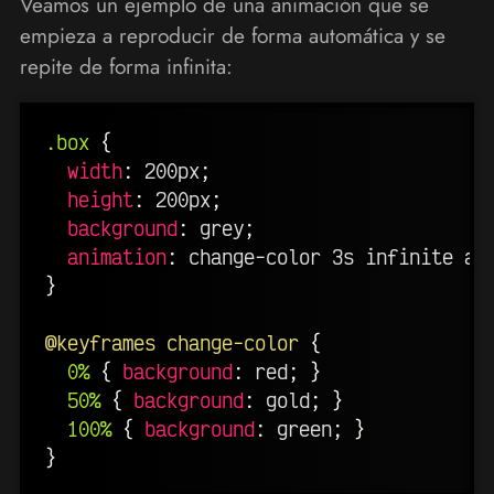
Veamos un ejemplo de una animación que se
empieza a reproducir de forma automática y se
repite de forma infinita:
.box
{
width
:
 200px
;
height
:
 200px
;
background
:
 grey
;
animation
:
 change-color 3s infinite al
}
@keyframes
 change-color
{
0%
{
background
:
 red
;
}
50%
{
background
:
 gold
;
}
100%
{
background
:
 green
;
}
}