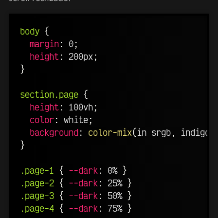
body
{
margin
:
 0
;
height
:
 200px
;
}
section.page
{
height
:
 100vh
;
color
:
 white
;
background
:
color-mix
(
in srgb
,
 indigo
,
}
.page-1
{
--dark
:
 0% 
}
.page-2
{
--dark
:
 25% 
}
.page-3
{
--dark
:
 50% 
}
.page-4
{
--dark
:
 75% 
}