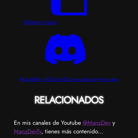
Volver
Al índice
Acceder a Discord
Comunidad de Manz.dev
RELACIONADOS
En mis canales de Youtube
@ManzDev
y
ManzDevTv
, tienes más contenido...