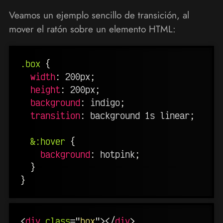
Veamos un ejemplo sencillo de transición, al
mover el ratón sobre un elemento HTML:
.box
{
width
:
 200px
;
height
:
 200px
;
background
:
 indigo
;
transition
:
 background 1s linear
;
&:hover
{
background
:
 hotpink
;
}
}
<
div
class
=
"
box
"
>
</
div
>