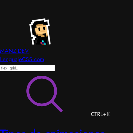
MANZ.DEV
LenguajeCSS.com
CTRL+K