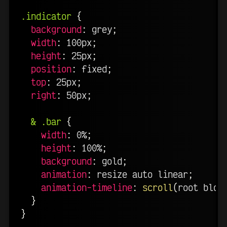
.indicator
{
background
:
 grey
;
width
:
 100px
;
height
:
 25px
;
position
:
 fixed
;
top
:
 25px
;
right
:
 50px
;
& .bar
{
width
:
 0%
;
height
:
 100%
;
background
:
 gold
;
animation
:
 resize auto linear
;
animation-timeline
:
scroll
(
root bloc
}
}