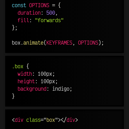
const
OPTIONS
=
{
duration
:
500
,
fill
:
"forwards"
}
;
box
.
animate
(
KEYFRAMES
,
OPTIONS
)
;
.box
{
width
:
 100px
;
height
:
 100px
;
background
:
 indigo
;
}
<
div
class
=
"
box
"
>
</
div
>