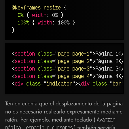
@keyframes
 resize
{
0%
{
width
:
 0% 
}
100%
{
width
:
 100% 
}
}
<
section
class
=
"
page page-1
"
>
Página 1
</
s
<
section
class
=
"
page page-2
"
>
Página 2
</
s
<
section
class
=
"
page page-3
"
>
Página 3
</
s
<
section
class
=
"
page page-4
"
>
Página 4
</
s
<
div
class
=
"
indicator
"
>
<
div
class
=
"
bar
"
>
Ten en cuenta que el desplazamiento de la página
no es necesario realizarlo expresamente mediante
ratón. Por ejemplo, mediante teclado (
Avanzar
) también serviría.
página, espacio o cursores